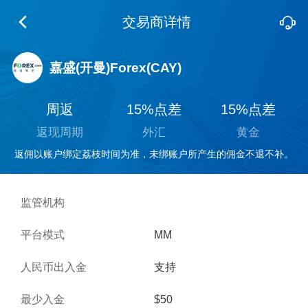
交易商详情
嘉盛(开曼)Forex(CAY)
周返
15%点差
15%点差
返现周期
外汇
黄金
返佣以账户绑定荔枝时间为准，未绑账户所产生的佣金不退不补。
监管机构
平台模式
MM
人民币出入金
支持
最少入金
$50