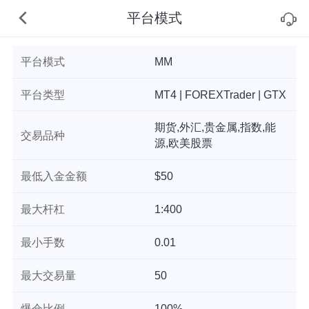
平台模式
平台模式
MM
平台类型
MT4 | FOREXTrader | GTX
期货,外汇,贵金属,指数,能
交易品种
源,欧美股票
最低入金金额
$50
最大杆杠
1:400
最小手数
0.01
最大交易量
50
爆仓比例
100%