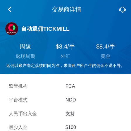
交易商详情
自动返佣TICKMILL
周返
$8.4/手
$8.4/手
返现周期
外汇
黄金
返佣以账户绑定荔枝时间为准，未绑账户所产生的佣金不退不补。
监管机构
FCA
平台模式
NDD
人民币出入金
支持
最少入金
$100