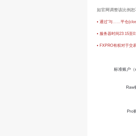
如官网调整该比例恕
•
通过“与……平仓(clos
•
服务器时间23:15
•
FXPRO有权对于
标准账户（m
Ra
Pr