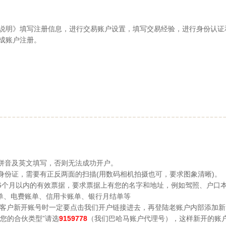
说明》填写注册信息，进行交易账户设置，填写交易经验，进行身份认证
成账户注册。
用拼音及英文填写，否则无法成功开户。
身份证，需要有正反两面的扫描(用数码相机拍摄也可，要求图象清晰)。
6个月以内的有效票据，要求票据上有您的名字和地址，例如驾照、户口
账单、信用卡账单、银行月结单等
账户的客户新开账号时一定要点击我们开户链接进去，再登陆老账户内部添加
您的合伙类型”请选
9159778
（我们巴哈马账户代理号），这样新开的账