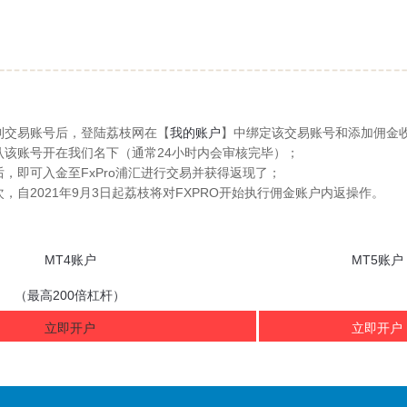
到交易账号后，登陆荔枝网在【
我的账户
】中绑定该交易账号和添加佣金
认该账号开在我们名下（通常24小时内会审核完毕）；
，即可入金至FxPro浦汇进行交易并获得返现了；
，自2021年9月3日起荔枝将对FXPRO开始执行佣金账户内返操作。
MT4
账户
MT5
账户
（最高200倍杠杆）
立即开户
立即开户