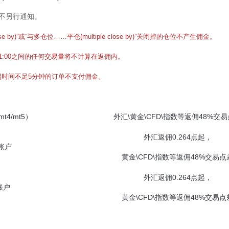
不另行通知。
e by)”或“与多仓位……平仓(multiple close by)”关闭掉的仓位不产生佣金。
至01:00之间的任何交易量将不计算在返佣内。
交易时间不足5分钟的订单不支付佣金。
t4/mt5）
外汇\黄金\CFD\指数等返佣48%交
外汇返佣0.264点起，
w账户
黄金\CFD\指数等返佣48%交易点
外汇返佣0.264点起，
o账户
黄金\CFD\指数等返佣48%交易点