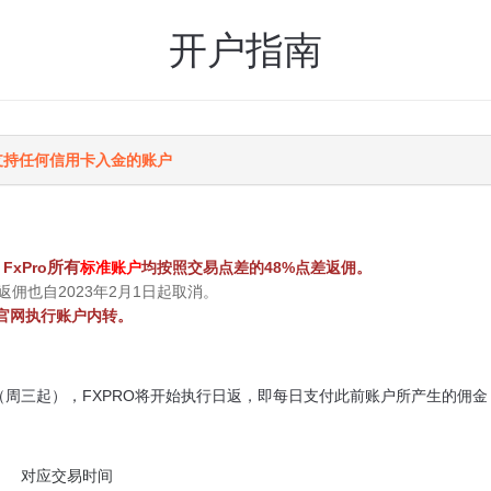
开户指南
支持任何信用卡入金的账户
所有
FxPro
标准账户
均按照交易点差的48%点差返佣。
佣也自2023年2月1日起取消。
o官网执行账户内转。
1日（周三起），FXPRO将开始执行日返，即每日支付此前账户所产生的佣金
对应交易时间