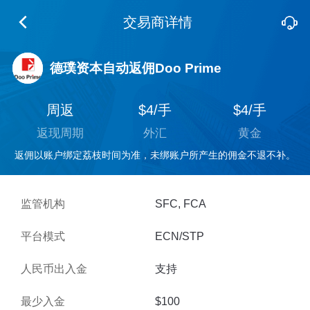
交易商详情
德璞资本自动返佣Doo Prime
周返
$4/手
$4/手
返现周期
外汇
黄金
返佣以账户绑定荔枝时间为准，未绑账户所产生的佣金不退不补。
监管机构
SFC, FCA
平台模式
ECN/STP
人民币出入金
支持
最少入金
$100